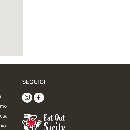
SEGUICI
a
ermo
cusa
nia