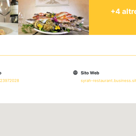
+4 altr
o
Sito Web
923972028
syrah-restaurant.business.si