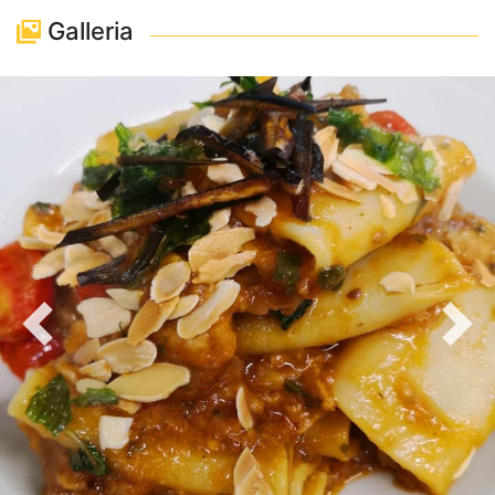
Galleria
Precedente
Avan