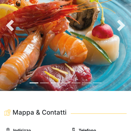
Precedente
Avan
Mappa & Contatti
Indirizzo
Telefono