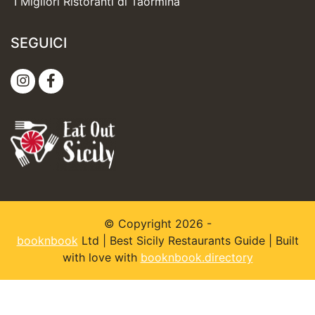
I Migliori Ristoranti di Taormina
SEGUICI
© Copyright 2026 -
booknbook
Ltd | Best Sicily Restaurants Guide | Built
with love with
booknbook.directory